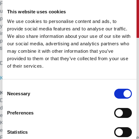
Fokusgruppeinterviewet er en populær analytisk metode
udviklet til at forstå og ikke mindst opdage tendenser i
This website uses cookies
præferencerne hos forbrugere af private- såvel som offentlige
We use cookies to personalise content and ads, to
ydelser. Kurset henvender sig til dig, som gerne vil lære
provide social media features and to analyse our traffic.
indhente ideer til forbedring af organisationens
We also share information about your use of our site with
produkter/services samt få vurderet nuværende ydelsers
our social media, advertising and analytics partners who
tidssvarenhed.
may combine it with other information that you’ve
provided to them or that they’ve collected from your use
Dato: Ring eller skriv for nærmere information.
of their services.
Klik her for at se den fulde kursusbeskrivelse
Consent
Kursus i spørgeskemaundersøgelser – Metode
Necessary
Selection
Dine analyser bliver ikke bedre end de data, du indsamler via
dine spørgeskemaer – det at udarbejde selve spørgeskemaet
Preferences
er desværre en af de faktorer, der ofte bliver taget for let på.
Kurset henvender sig både til nybegyndere, men også til mere
erfarne brugere, som ønsker at få “pudset” færdighederne af.
Statistics
På kurset får du praktiske færdigheder i design af undersøgelse