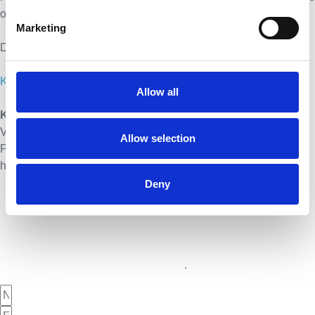
og spørgeskemaer.
Marketing
Dato: Ring eller skriv for nærmere information.
Klik her for at se den fulde kursusbeskrivelse
Allow all
Kursus og undervisning i InMoment Platformen
Vi tilbyder løbende kurser og undervisning i InMoment
Allow selection
Platformen med udgangspunkt i dine konkrete behov. Ring og
hør nærmere.
Deny
Kontakt os i dag
Har du brug for svar på et eller flere spørgsmål?
Indtast dine oplysninger samt besked i formularen herunder og
vi vender tilbage til dig hurtigst muligt
.