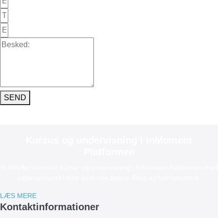
SEND
Kursus og undervisning i InMoment
Platformen
Vi tilbyder løbende kurser og undervisning i InMoment Platformen med
udgangspunkt i dine konkrete behov. Ring og hør nærmere.
LÆS MERE
Kontaktinformationer